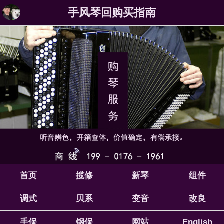
手风琴回购买指南
首页
揽修
新琴
组件
调式
贝系
变音
改良
手保
钢保
网站
English