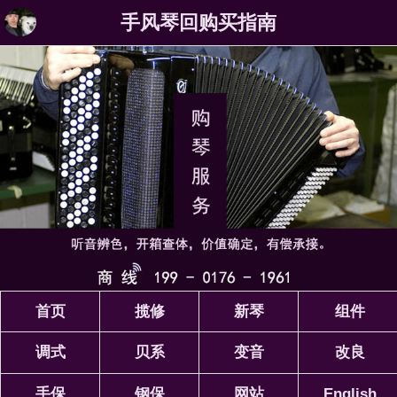
手风琴回购买指南
首页
揽修
新琴
组件
调式
贝系
变音
改良
手保
钢保
网站
English