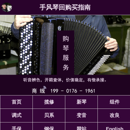
手风琴回购买指南
首页
揽修
新琴
组件
调式
贝系
变音
改良
手保
钢保
网站
English