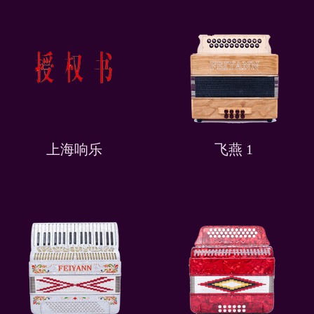
上海响乐
飞燕 1