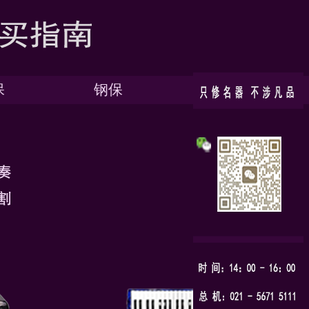
保
钢保
网站